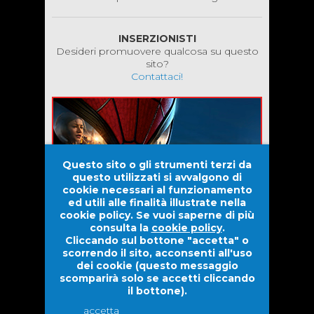
INSERZIONISTI
Desideri promuovere qualcosa su questo
sito?
Contattaci!
Questo sito o gli strumenti terzi da
questo utilizzati si avvalgono di
cookie necessari al funzionamento
ed utili alle finalità illustrate nella
cookie policy. Se vuoi saperne di più
consulta la
cookie policy
.
Cliccando sul bottone "accetta" o
scorrendo il sito, acconsenti all'uso
dei cookie (questo messaggio
scomparirà solo se accetti cliccando
il bottone).
Evolove S.r.l. |
Dwarf Venture S.r.l.
2026 © Tutti i diritti
riservati.
accetta