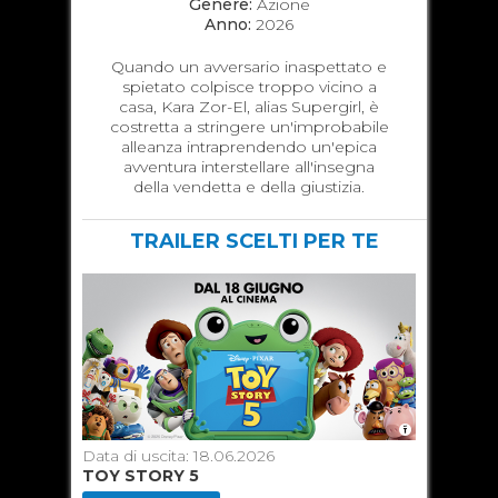
Genere:
Azione
Anno:
2026
Quando un avversario inaspettato e
spietato colpisce troppo vicino a
casa, Kara Zor-El, alias Supergirl, è
costretta a stringere un'improbabile
alleanza intraprendendo un'epica
avventura interstellare all'insegna
della vendetta e della giustizia.
TRAILER SCELTI PER TE
Data di uscita: 18.06.2026
Data di u
TOY STORY 5
SUPERGI