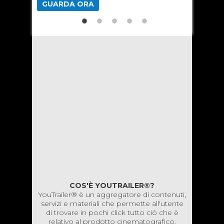
GUARDA ORA
GUARD
COS'È YOUTRAILER®?
YouTrailer® è un aggregatore di contenuti,
servizi e materiali che permette all'utente
di trovare in pochi click tutto ciò che è
relativo al prodotto cinematografico.