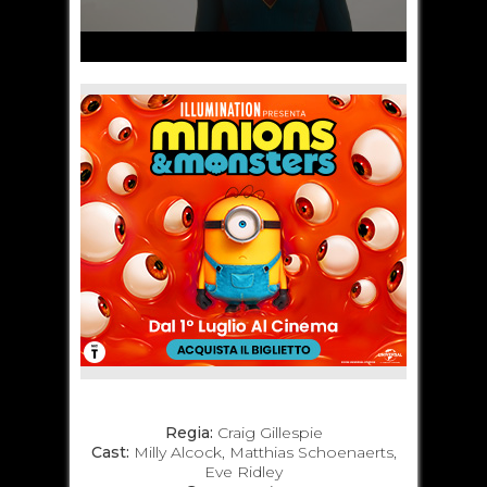
Regia:
Craig Gillespie
Cast:
Milly Alcock, Matthias Schoenaerts,
Eve Ridley