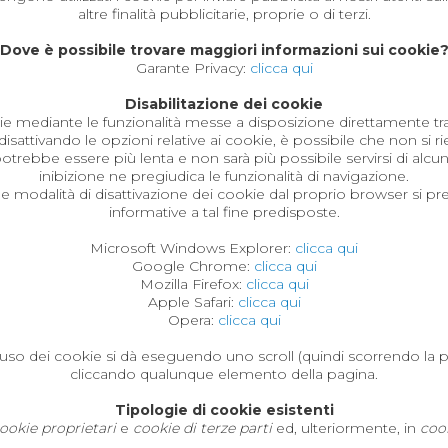
altre finalità pubblicitarie, proprie o di terzi.
Dove è possibile trovare maggiori informazioni sui cookie
Garante Privacy:
clicca qui
Disabilitazione dei cookie
kie mediante le funzionalità messe a disposizione direttamente tra
isattivando le opzioni relative ai cookie, è possibile che non si
otrebbe essere più lenta e non sarà più possibile servirsi di alcuni 
inibizione ne pregiudica le funzionalità di navigazione.
e modalità di disattivazione dei cookie dal proprio browser si preg
informative a tal fine predisposte.
Microsoft Windows Explorer:
clicca qui
Google Chrome:
clicca qui
Mozilla Firefox:
clicca qui
Apple Safari:
clicca qui
Opera:
clicca qui
'uso dei cookie si dà eseguendo uno scroll (quindi scorrendo la 
cliccando qualunque elemento della pagina.
Tipologie di cookie esistenti
ookie proprietari
e
cookie di terze parti
ed, ulteriormente, in
cook