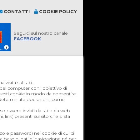
CONTATTI
COOKIE POLICY
Seguici sul nostro canale
FACEBOOK
 visita sul sito.
del computer con l'obiettivo di
 questi cookie in modo da consentire
e determinate operazioni, come
so ovvero inviati da siti o da web
 link) presenti sul sito che si sta
zzo e password) nei cookie di cui ci
la base di dati di navigazione né per