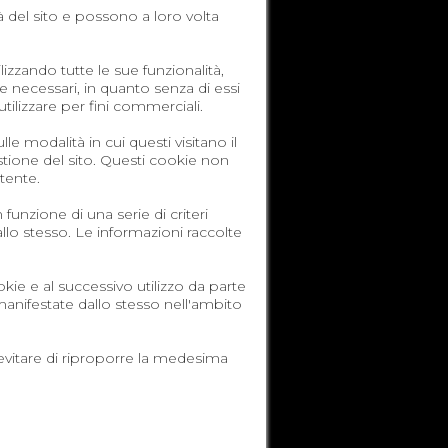
 del sito e possono a loro volta
lizzando tutte le sue funzionalità,
 necessari, in quanto senza di essi
tilizzare per fini commerciali.
 modalità in cui questi visitano il
stione del sito. Questi cookie non
tente.
funzione di una serie di criteri
 allo stesso. Le informazioni raccolte
kie e al successivo utilizzo da parte
 manifestate dallo stesso nell'ambito
 evitare di riproporre la medesima