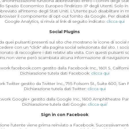
. L'anonimizzazione funziona abbreviando entro i confini degli St
ullo Spazio Economico Europeo l'indirizzo IP degli Utenti. Solo in ca
breviato all'interno degli Stati Uniti. L'Utente può disabilitare in
 browser il componente di opt-out fornito da Google. Per disabilita
Google Analytics, si rinvia al link di seguito indicato:
clicca qui
Social Plugins
 da quei pulsanti presenti sul sito che mostrano le icone di soci
edere con un "click" alla pagina social selezionata dal sito. I soci
ato di raccogliere i dati relativi alla visita. Con questi pulsanti 
gins non viene però scambiata alcuna informazione di navigazione 
network facebook.com gestito dalla Facebook Inc., 1601 S. Califor
Dichiarazione tutela dati Facebook:
clicca qui
ork Twitter gestito da Twitter Inc., 795 Folsom St., Suite 600, San 
Dichiarazione tutela dati Twitter:
clicca qui
l network Google+ gestito dalla Google Inc., 1600 Amphitheatre 
Dichiarazione tutela dati Google:
clicca qui/
Sign in con Facebook
nzione l'utente viene prima reinviato a Facebook. Successivamente v