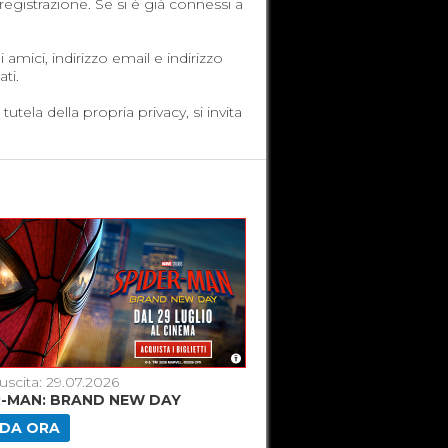
registrazione. Se si è già connessi a
amici, indirizzo email e indirizzo
ti.
utela della propria privacy, si invita
uscita: 29.07.2026
Data di uscita: 25.06.2026
R-MAN: BRAND NEW DAY
SUPERGIRL [2026]
DA ORA
GUARDA ORA