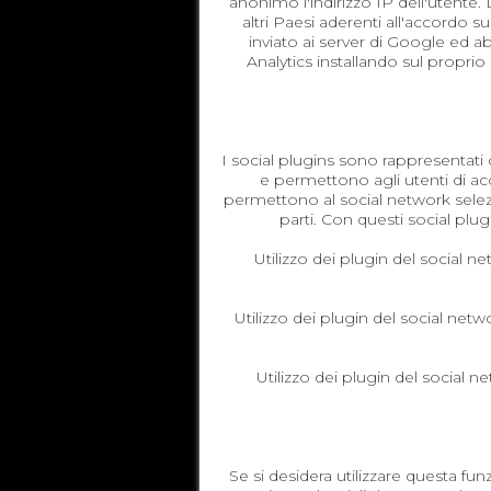
anonimo l'indirizzo IP dell'utente
altri Paesi aderenti all'accordo s
inviato ai server di Google ed ab
Analytics installando sul proprio
I social plugins sono rappresentati
e permettono agli utenti di acc
permettono al social network selezion
parti. Con questi social plu
Utilizzo dei plugin del social 
Utilizzo dei plugin del social netw
Utilizzo dei plugin del socia
Se si desidera utilizzare questa fu