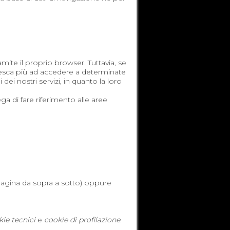
?
mite il proprio browser. Tuttavia, se
 riesca più ad accedere a determinate
dei nostri servizi, in quanto la loro
a di fare riferimento alle aree
pagina da sopra a sotto) oppure
ie tecnici
e
cookie di profilazione
.