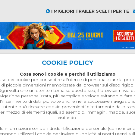
I MIGLIORI TRAILER SCELTI PER TE
COOKIE POLICY
Cosa sono i cookie e perché li utilizziamo
so dei cookie per consentire all'utente di personalizzare la propria
o di piccole dimensioni memorizzate dal browser sul disco rigido 
Ogni volta che un utente ritorna su questo sito, il browser rinvia
 navigazione personalizzata, più semplice e veloce evitando di far
l'inserimento di dati, più volte anche nelle successive navigazioni.
o l'utente può ricevere cookie provenienti direttamente dallo stes
), per mezzo di elementi (quali, ad esempio, immagini, mappe, suoni,
visitando.
e informazioni sensibili di identificazione personale (come indiri
ono utilizzati i cookie per inviare pubblicità ai nostri utenti sul