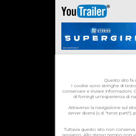
Questo sito fa u
I cookie sono stringhe di test
conservare e inviare informazioni. 
di fornirgli un'esperienza di
Attraverso la navigazione sul sit
server diversi (c.d. "terze parti"
Tuttavia questo sito non conserva l
serviamo. Allo stesso tempo non veng