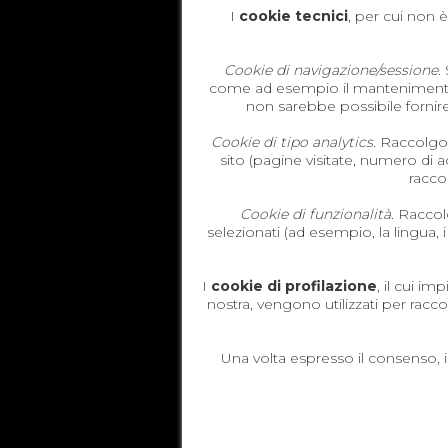
I
cookie tecnici
, per cui non 
Cookie di navigazione/sessione.
S
come ad esempio il mantenimento de
non sarebbe possibile fornire 
Cookie di tipo analytics.
Raccolgono
sito (pagine visitate, numero di 
racco
Cookie di funzionalità.
Raccolgo
selezionati (ad esempio, la lingua, i
I
cookie di profilazione
, il cui i
nostra, vengono utilizzati per racco
Una volta espresso il consenso, i