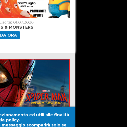
uscita: 01.07.2026
Data di uscita: 16.07.2026
NS & MONSTERS
ODISSEA [2026]
DA ORA
GUARDA ORA
nzionamento ed utili alle finalità
ie policy
.
to messaggio scomparirà solo se