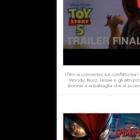
l film si concentra sul conflitto tra
Woody, Buzz, Jessie e gli altri p
Bonnie e la battaglia che si acce