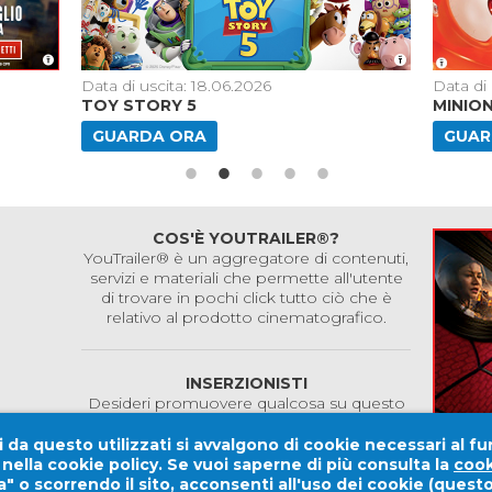
Data di uscita: 18.06.2026
Data di 
TOY STORY 5
MINIO
GUARDA ORA
GUAR
COS'È YOUTRAILER®?
YouTrailer® è un aggregatore di contenuti,
servizi e materiali che permette all'utente
di trovare in pochi click tutto ciò che è
relativo al prodotto cinematografico.
INSERZIONISTI
Desideri promuovere qualcosa su questo
sito?
Contattaci!
 da questo utilizzati si avvalgono di cookie necessari al fu
e nella cookie policy. Se vuoi saperne di più consulta la
cook
" o scorrendo il sito, acconsenti all'uso dei cookie (ques