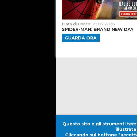
5.06.2026
Data di uscita: 29.07.2026
26]
SPIDER-MAN: BRAND NEW DAY
GUARDA ORA
Questo sito o gli strumenti terzi
illustrat
Cliccando sul bottone "accetta