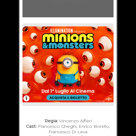
Regia:
Vincenzo Alfieri
Cast:
Francesco Gheghi, Enrico Borello,
Francesco Di Leva