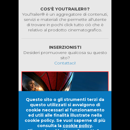
COS'È YOUTRAILER®?
YouTrailer® è un aggregatore di contenuti,
servizi e materiali che permette all'utente
di trovare in pochi click tutto ciò che è
relativo al prodotto cinematografico.
INSERZIONISTI
Desideri promuovere qualcosa su questo
sito?
Contattaci!
Questo sito o gli strumenti terzi da
questo utilizzati si avvalgono di
cookie necessari al funzionamento
ed utili alle finalità illustrate nella
cookie policy. Se vuoi saperne di più
consulta la
cookie policy
.