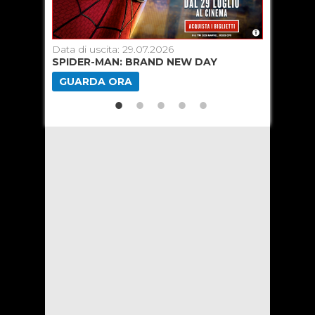
Data di uscita: 29.07.2026
Data di u
SPIDER-MAN: BRAND NEW DAY
ODISSEA
GUARDA ORA
GUARD