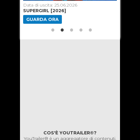
Data di uscita: 25.06.2026
Data di u
SUPERGIRL [2026]
MINION
GUARDA ORA
GUARD
COS'È YOUTRAILER®?
YouTrailer® è un aggregatore di contenuti,