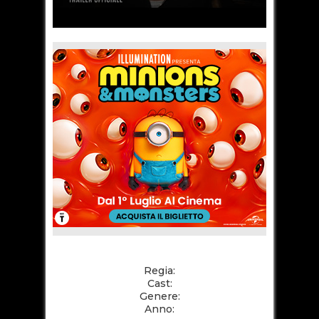
Regia:
Cast:
Genere:
Anno: