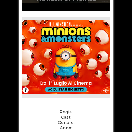
Regia:
Cast:
Genere:
Anno: