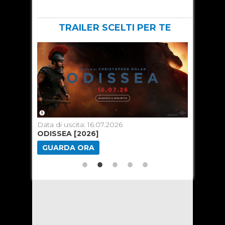
TRAILER SCELTI PER TE
Data di uscita: 16.07.2026
Data di u
ODISSEA [2026]
TOY ST
GUARDA ORA
GUARD