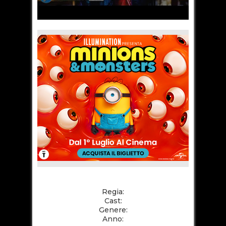
Regia:
Cast:
Genere:
Anno: