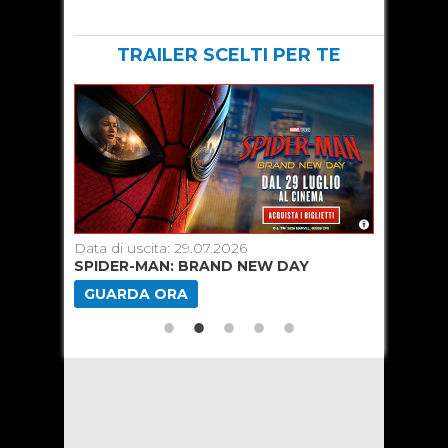
TRAILER SCELTI PER TE
Data di uscita: 29.07.2026
Data di u
SPIDER-MAN: BRAND NEW DAY
TOY ST
GUARDA ORA
GUARD