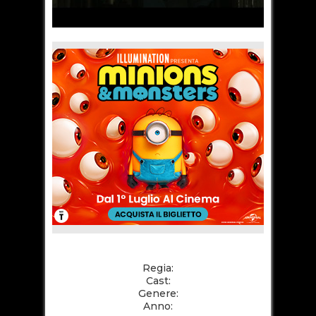
Regia:
Cast:
Genere:
Anno: