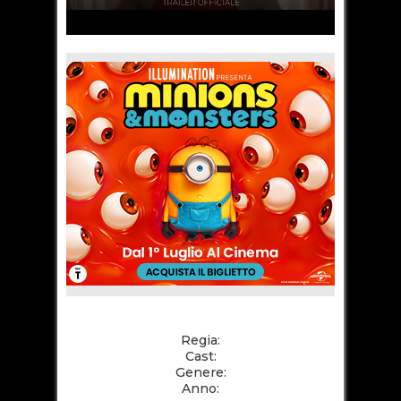
Regia:
Cast:
Genere:
Anno: