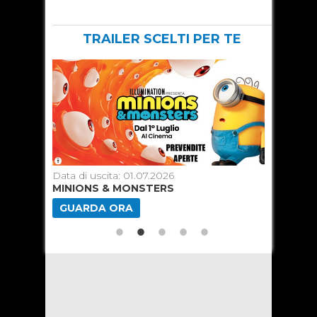
TRAILER SCELTI PER TE
Data di uscita: 01.07.2026
Data di u
MINIONS & MONSTERS
SPIDER
GUARDA ORA
GUARD