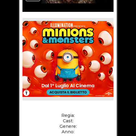
Regia:
Cast:
Genere:
Anno: