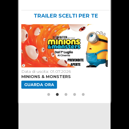
TRAILER SCELTI PER TE
Data di uscita: 01.07.2026
Data di u
MINIONS & MONSTERS
SUPERGI
GUARDA ORA
GUARD