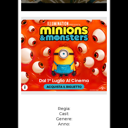
Regia:
Cast:
Genere:
Anno: