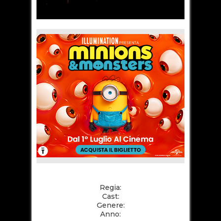
Regia:
Cast:
Genere:
Anno: