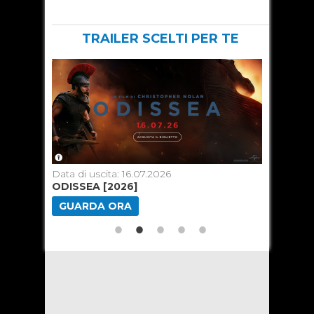
TRAILER SCELTI PER TE
Data di uscita: 16.07.2026
Data di u
ODISSEA [2026]
MINION
GUARDA ORA
GUARD