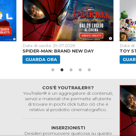
Data di uscita: 29.07.2026
Data di 
SPIDER-MAN: BRAND NEW DAY
TOY S
GUARDA ORA
GUAR
COS'È YOUTRAILER®?
YouTrailer® è un aggregatore di contenuti,
servizi e materiali che permette all'utente
di trovare in pochi click tutto ciò che è
relativo al prodotto cinematografico.
INSERZIONISTI
Desideri promuovere qualcosa su questo