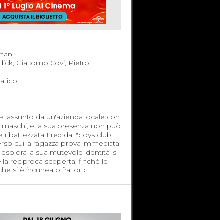
mani
dick, Giacomo Covi, Pietro
tico
re, assunto da un'azienda locale con
 da maschi, e la sua presenza non può
 ribattezzata Fred dal "boys club"
 verso cui la ragazza prova immediata
d esplora la sua mutevole identità, si
la reciproca scoperta, finché le
e si è incuneato fra loro.