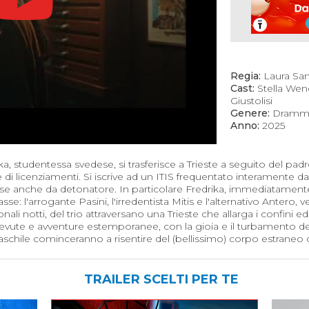
Regia:
Laura Sa
Cast:
Stella Wen
Giustolisi
Genere:
Dramma
Anno:
2025
, studentessa svedese, si trasferisce a Trieste a seguito del pad
e di licenziamenti. Si iscrive ad un ITIS frequentato interamente
se anche da detonatore. In particolare Fredrika, immediatamente
sse: l'arrogante Pasini, l'irredentista Mitis e l'alternativo Antero,
nali notti, del trio attraversano una Trieste che allarga i confini e
vute e avventure estemporanee, con la gioia e il turbamento del
hile cominceranno a risentire del (bellissimo) corpo estraneo ch
TRAILER SCELTI PER TE