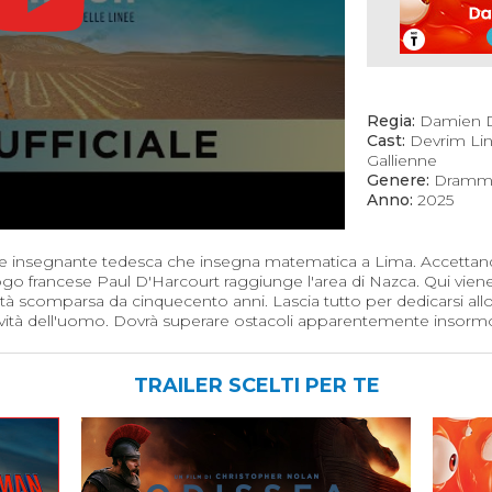
Regia:
Damien D
Cast:
Devrim Lin
Gallienne
Genere:
Dramma
Anno:
2025
ne insegnante tedesca che insegna matematica a Lima. Accettando
o francese Paul D'Harcourt raggiunge l'area di Nazca. Qui viene
iltà scomparsa da cinquecento anni. Lascia tutto per dedicarsi all
tività dell'uomo. Dovrà superare ostacoli apparentemente insormo
TRAILER SCELTI PER TE