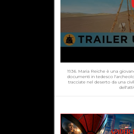
1936. Maria Reiche è una giova
documenti in tedesco l'archeolog
tracciate nel deserto da una civ
dell'at