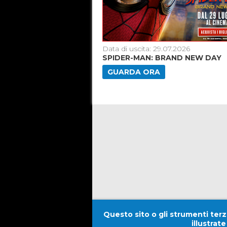
5.06.2026
Data di uscita: 29.07.2026
26]
SPIDER-MAN: BRAND NEW DAY
GUARDA ORA
Questo sito o gli strumenti terzi
illustrat