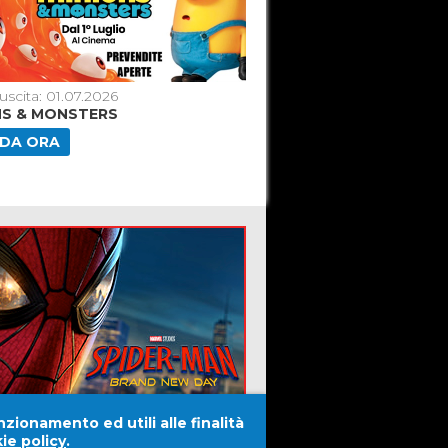
uscita: 01.07.2026
Data di uscita: 18.06.2026
NS & MONSTERS
TOY STORY 5
DA ORA
GUARDA ORA
nzionamento ed utili alle finalità
ie policy
.