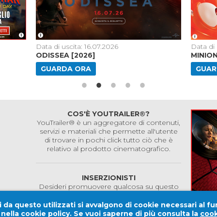
Data di uscita: 16.07.2026
Data di 
ODISSEA [2026]
MINIO
GUARDA ORA
GUAR
COS'È YOUTRAILER®?
YouTrailer® è un aggregatore di contenuti,
servizi e materiali che permette all'utente
di trovare in pochi click tutto ciò che è
relativo al prodotto cinematografico.
INSERZIONISTI
Desideri promuovere qualcosa su questo
sito?
Contattaci!
 da questo utilizzati si avvalgono di cookie necessari al fu
e nella cookie policy. Se vuoi saperne di più consulta la
cook