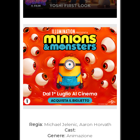
Regia:
Michael Jelenic, Aaron Horvath
Cast:
Genere:
Animazione