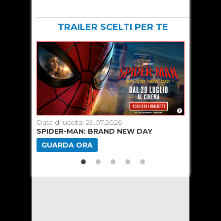
TRAILER SCELTI PER TE
Data di uscita: 29.07.2026
Data di u
SPIDER-MAN: BRAND NEW DAY
ODISSEA
GUARDA ORA
GUARD