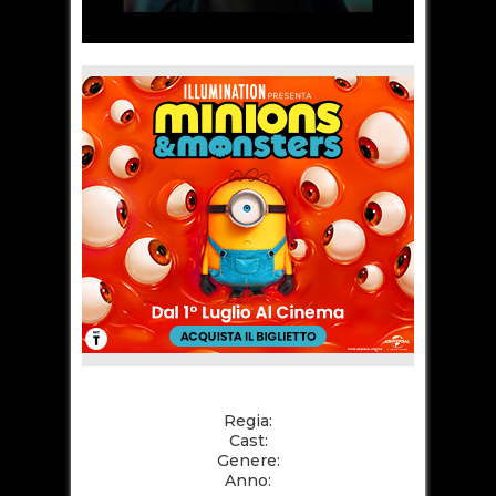
Regia:
Cast:
Genere:
Anno: