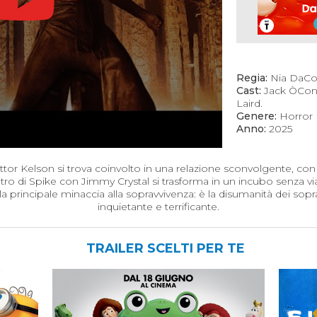
Regia:
Nia DaCo
Cast:
Jack ÒConn
Laird.
Genere:
Horror
Anno:
2025
ottor Kelson si trova coinvolto in una relazione sconvolgente, c
ro di Spike con Jimmy Crystal si trasforma in un incubo senza via
a principale minaccia alla sopravvivenza: è la disumanità dei sopravv
inquietante e terrificante.
TRAILER SCELTI PER TE