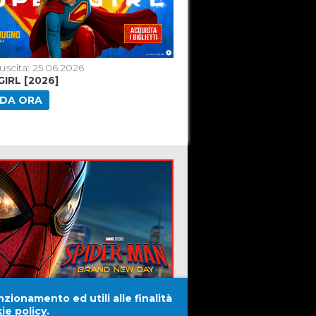
uscita: 25.06.2026
Data di uscita: 29.07.2026
IRL [2026]
SPIDER-MAN: BRAND N
DA ORA
GUARDA ORA
nzionamento ed utili alle finalità
ie policy
.