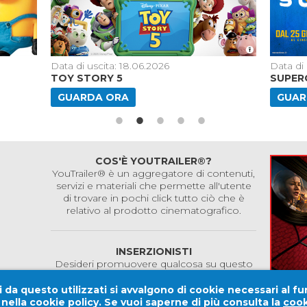
Data di uscita: 18.06.2026
Data di 
TOY STORY 5
SUPERG
GUARDA ORA
GUAR
COS'È YOUTRAILER®?
YouTrailer® è un aggregatore di contenuti,
servizi e materiali che permette all'utente
di trovare in pochi click tutto ciò che è
relativo al prodotto cinematografico.
INSERZIONISTI
Desideri promuovere qualcosa su questo
sito?
Contattaci!
 da questo utilizzati si avvalgono di cookie necessari al fu
e nella cookie policy. Se vuoi saperne di più consulta la
cook