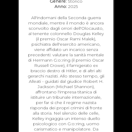
Genere:
Storico
Anno:
2025
All'indomani della Seconda guerra
mondiale, mentre il mondo è ancora
sconvolto dagli orrori dell'Olocausto,
al tenente colonnello Douglas Kelley
(il premio Oscar Rami Malek),
psichiatra dell'esercito americano,
viene affidato un incarico senza
precedenti: valutare la sanità mentale
di Hermann G:o::ring (il premio Oscar
Russell Crowe), il famigerato ex
braccio destro di Hitler, e di altri alti
gerarchi nazisti. Allo stesso tempo, gli
Alleati - guidati dal giudice Robert H.
Jackson (Michael Shannon),
affrontano l'impresa titanica di
istituire un tribunale internazionale,
per far sì che il regime nazista
risponda dei propri crimini di fronte
alla storia. Nel silenzio delle celle,
Kelley ingaggia un intenso duello
psicologico con G:o::ring, uomo
carismatico e manipolatore. Da