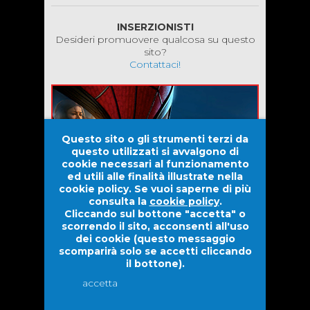
INSERZIONISTI
Desideri promuovere qualcosa su questo
sito?
Contattaci!
Questo sito o gli strumenti terzi da
questo utilizzati si avvalgono di
cookie necessari al funzionamento
ed utili alle finalità illustrate nella
cookie policy. Se vuoi saperne di più
consulta la
cookie policy
.
Cliccando sul bottone "accetta" o
scorrendo il sito, acconsenti all'uso
dei cookie (questo messaggio
scomparirà solo se accetti cliccando
il bottone).
Evolove S.r.l. |
Dwarf Venture S.r.l.
2026 © Tutti i diritti
accetta
riservati.