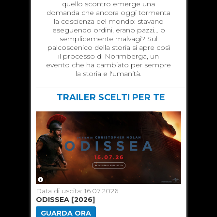
quello scontro emerge una
domanda che ancora oggi tormenta
la coscienza del mondo: stavano
eseguendo ordini, erano pazzi... o
semplicemente malvagi? Sul
palcoscenico della storia si apre così
il processo di Norimberga, un
evento che ha cambiato per sempre
la storia e l'umanità.
TRAILER SCELTI PER TE
Data di uscita: 16.07.2026
Data di u
ODISSEA [2026]
TOY ST
GUARDA ORA
GUARD