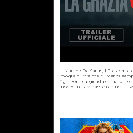
Mariano De Santis, il Presidente 
moglie Aurora che gli manca sempre
figli: Dorotea, giurista come lui, è
non di musica classica come lui ave