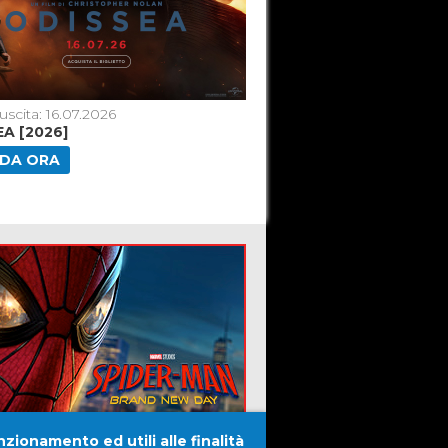
uscita: 16.07.2026
Data di uscita: 01.07.2026
A [2026]
MINIONS & MONSTERS
DA ORA
GUARDA ORA
nzionamento ed utili alle finalità