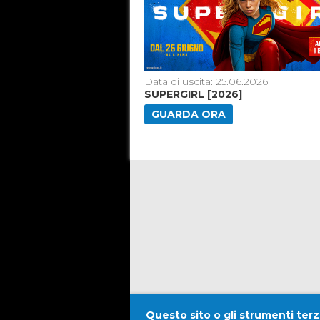
8.06.2026
Data di uscita: 25.06.2026
SUPERGIRL [2026]
GUARDA ORA
Questo sito o gli strumenti terzi