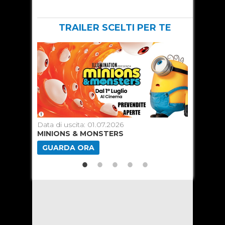
TRAILER SCELTI PER TE
Data di uscita: 01.07.2026
Data di u
MINIONS & MONSTERS
SPIDER
GUARDA ORA
GUARD