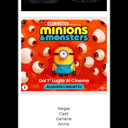
Regia:
Cast:
Genere:
Anno: