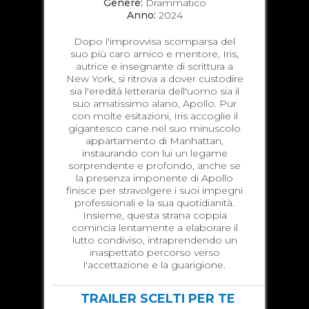
Genere:
Drammatico
Anno:
2024
Dopo l'improvvisa scomparsa del
suo più caro amico e mentore, Iris,
autrice e insegnante di scrittura a
New York, si ritrova a dover custodire
sia l'eredità letteraria dell'uomo sia il
suo amatissimo alano, Apollo. Pur
con molte esitazioni, Iris accoglie il
gigantesco cane nel suo minuscolo
appartamento di Manhattan,
instaurando con lui un legame
sorprendente e profondo, anche se
la presenza imponente di Apollo
finisce per stravolgere i suoi impegni
professionali e la sua quotidianità.
Insieme, questa strana coppia
comincia lentamente a elaborare il
lutto condiviso, intraprendendo un
inaspettato percorso verso
l'accettazione e la guarigione.
TRAILER SCELTI PER TE