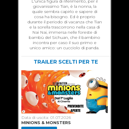
L'unica figura di riferimento, per il
giovanissimo Tian, è la nonna, la
quale sembra capirlo e sapere di
cosa ha bisogno. Ed è proprio
durante il periodo di vacanza che Tian
e la sorella trascorrono nella casa di
Nai Nai, immersa nelle foreste di
bambù del Sichuan, che il bambino
incontra per caso il suo primo e
unico amico: un cucciolo di panda.
TRAILER SCELTI PER TE
Data di uscita: 01.07.2026
Data di u
MINIONS & MONSTERS
TOY ST