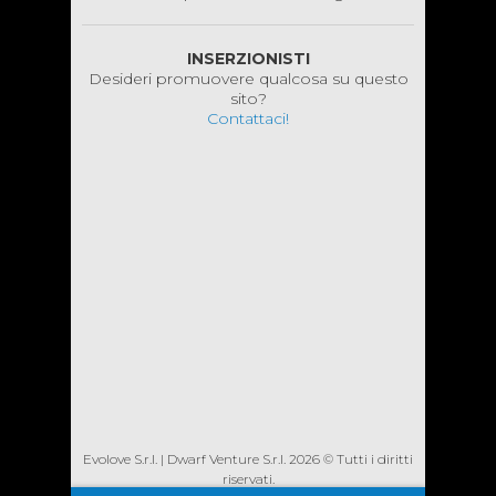
INSERZIONISTI
Desideri promuovere qualcosa su questo
sito?
Contattaci!
Evolove S.r.l. |
Dwarf Venture S.r.l.
2026 © Tutti i diritti
riservati.