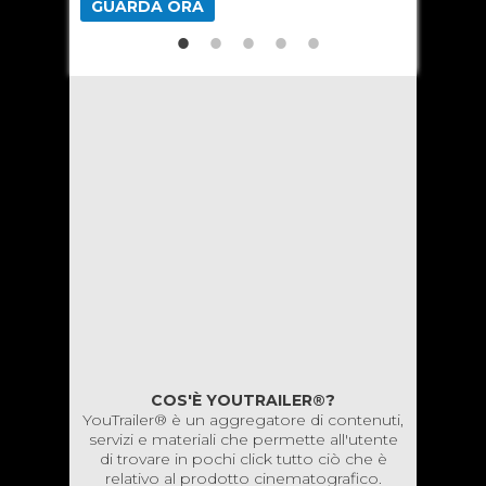
GUARDA ORA
GUARD
COS'È YOUTRAILER®?
YouTrailer® è un aggregatore di contenuti,
servizi e materiali che permette all'utente
di trovare in pochi click tutto ciò che è
relativo al prodotto cinematografico.