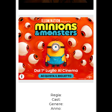
Regia:
Cast:
Genere:
Anno: