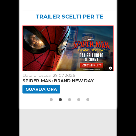
TRAILER SCELTI PER TE
Data di uscita: 29.07.2026
Data di u
SPIDER-MAN: BRAND NEW DAY
MINION
GUARDA ORA
GUARD