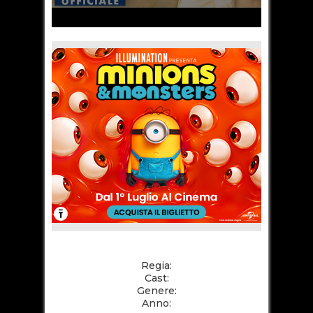
Regia:
Cast:
Genere:
Anno: