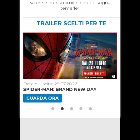
valore e non un limite e non bisogna
temerle"
TRAILER SCELTI PER TE
Data di uscita: 29.07.2026
Data di u
SPIDER-MAN: BRAND NEW DAY
ODISSEA
GUARDA ORA
GUARD