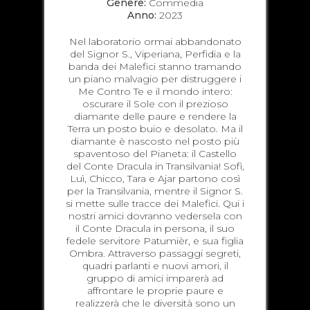
Genere:
Commedia
Anno:
2023
Nel laboratorio ormai abbandonato
del Signor S., Viperiana, Perfidia e la
banda dei Malefici stanno tramando
un piano malvagio per distruggere i
Me Contro Te e il mondo intero:
oscurare il Sole con il prezioso
diamante delle paure e rendere la
Terra un posto buio e desolato. Ma il
diamante è nascosto nel posto più
spaventoso del Pianeta: il Castello
del Conte Dracula in Transilvania! Sofì,
Luì, Chicco, Tara e Ajar partono così
per la Transilvania, mentre il Signor S.
si mette sulle tracce dei Malefici. Qui i
nostri amici dovranno vedersela con
il Conte Dracula in persona, il suo
fedele servitore Patumièr, e sua figlia
Ombra. Attraverso passaggi segreti,
quadri parlanti e nuovi amori, il
gruppo di amici imparerà ad
affrontare le proprie paure e
realizzerà che le diversità sono un