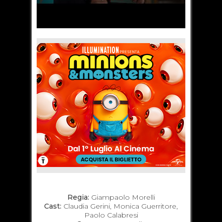
Regia:
Giampaolo Morelli
Cast:
Claudia Gerini, Monica Guerritore,
Paolo Calabresi