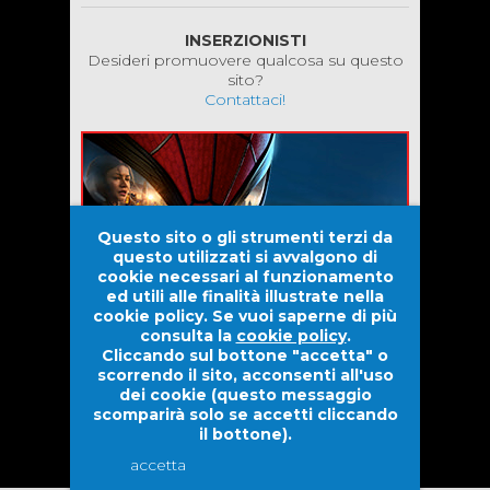
INSERZIONISTI
Desideri promuovere qualcosa su questo
sito?
Contattaci!
Questo sito o gli strumenti terzi da
questo utilizzati si avvalgono di
cookie necessari al funzionamento
ed utili alle finalità illustrate nella
cookie policy. Se vuoi saperne di più
consulta la
cookie policy
.
Cliccando sul bottone "accetta" o
scorrendo il sito, acconsenti all'uso
dei cookie (questo messaggio
scomparirà solo se accetti cliccando
il bottone).
Evolove S.r.l. |
Dwarf Venture S.r.l.
2026 © Tutti i diritti
riservati.
accetta