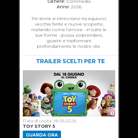
Genere:
Commedia
Anno:
2026
Tre storie si intrecciano tra equivoci,
vecchie ferite e nuove scoperte,
rivelando come l'amore - in tutte le
sue forme - possa sorprendere,
guarire e trasformare
profondamente le nostre vite.
TRAILER SCELTI PER TE
Data di uscita: 18.06.2026
Data di u
TOY STORY 5
SUPERGI
GUARDA ORA
GUARD