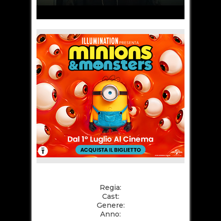
Regia:
Cast:
Genere:
Anno: