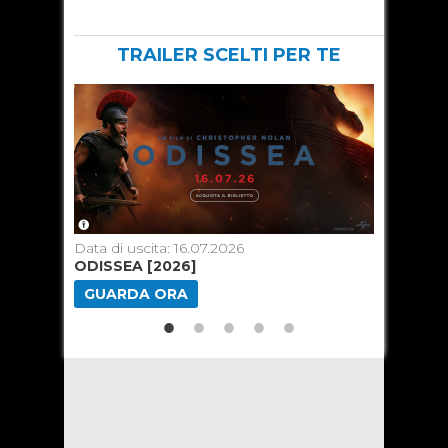
TRAILER SCELTI PER TE
Data di uscita: 16.07.2026
Data di u
ODISSEA [2026]
MINION
GUARDA ORA
GUARD