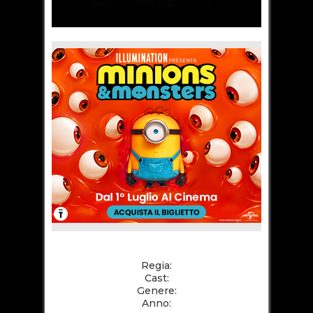
Regia:
Cast:
Genere:
Anno: