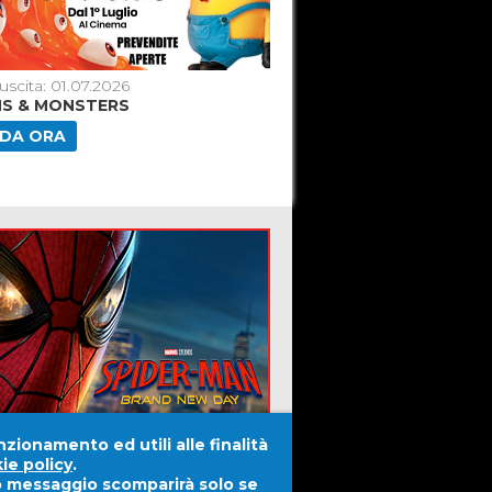
uscita: 01.07.2026
Data di uscita: 18.06.2026
NS & MONSTERS
TOY STORY 5
DA ORA
GUARDA ORA
nzionamento ed utili alle finalità
ie policy
.
to messaggio scomparirà solo se