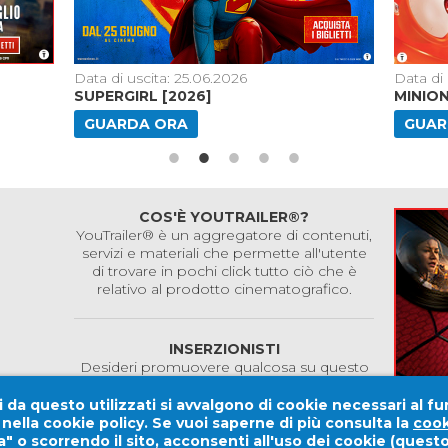
Data di uscita: 25.06.2026
Data di 
SUPERGIRL [2026]
MINIO
GUARDA ORA
GUAR
COS'È YOUTRAILER®?
YouTrailer® è un aggregatore di contenuti,
servizi e materiali che permette all'utente
di trovare in pochi click tutto ciò che è
relativo al prodotto cinematografico.
INSERZIONISTI
Desideri promuovere qualcosa su questo
sito?
Contattaci!
 da questo utilizzati si avvalgono di cookie necessari al fu
e nella cookie policy. Se vuoi saperne di più consulta la
cook
" o scorrendo il sito, acconsenti all'uso dei cookie (ques