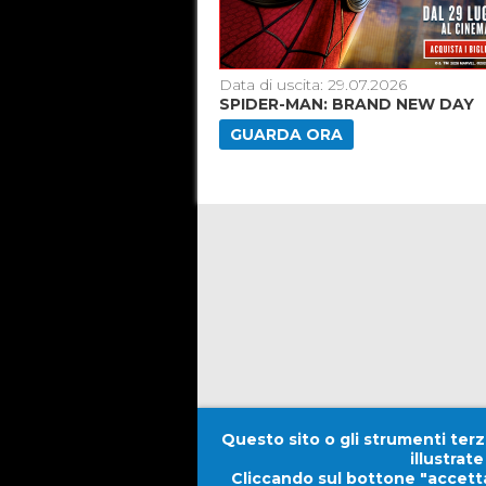
.07.2026
Data di uscita: 29.07.2026
]
SPIDER-MAN: BRAND NEW DAY
GUARDA ORA
Questo sito o gli strumenti terzi
illustrat
Cliccando sul bottone "accetta