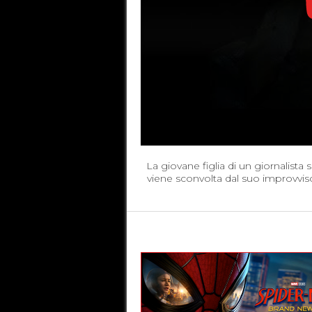
La giovane figlia di un giornalista
viene sconvolta dal suo improvvis