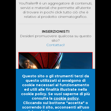
YouTrailer® è un aggregatore di contenuti,
servizi e materiali che permette all'utente
di trovare in pochi click tutto ciò che è
relativo al prodotto cinematografico.
INSERZIONISTI
Desideri promuovere qualcosa su questo
sito?
Contattaci!
Questo sito o gli strumenti terzi da
questo utilizzati si avvalgono di
cookie necessari al funzionamento
ed utili alle finalità illustrate nella
cookie policy. Se vuoi saperne di più
consulta la
cookie policy
.
Cliccando sul bottone "accetta" o
scorrendo il sito, acconsenti all'uso