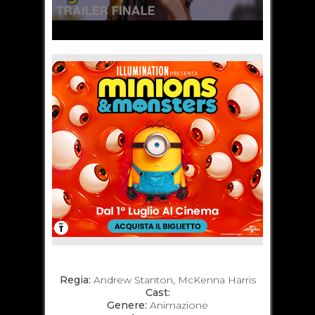
Regia:
Andrew Stanton, McKenna Harris
Cast:
Genere:
Animazione