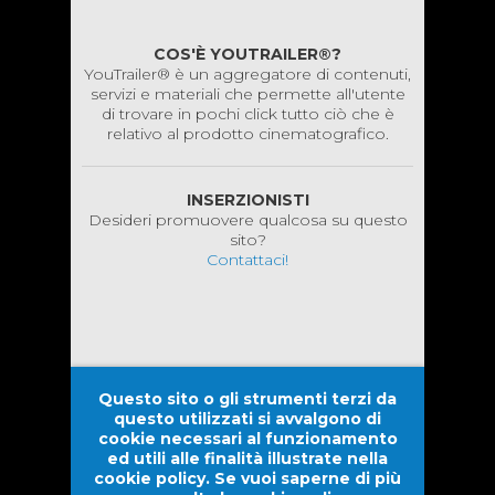
COS'È YOUTRAILER®?
YouTrailer® è un aggregatore di contenuti,
servizi e materiali che permette all'utente
di trovare in pochi click tutto ciò che è
relativo al prodotto cinematografico.
INSERZIONISTI
Desideri promuovere qualcosa su questo
sito?
Contattaci!
Questo sito o gli strumenti terzi da
questo utilizzati si avvalgono di
cookie necessari al funzionamento
ed utili alle finalità illustrate nella
cookie policy. Se vuoi saperne di più