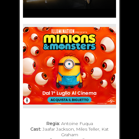
Regia:
Antoine Fuqua
Cast:
Jaafar Jackson, Miles Teller, Kat
Graham