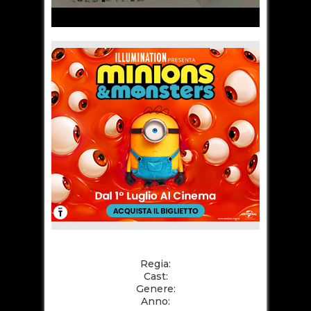
Regia:
Cast:
Genere:
Anno: