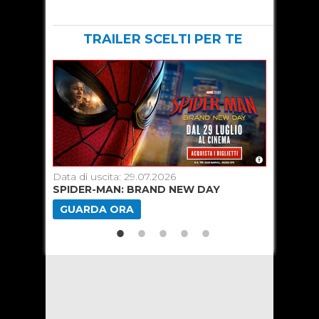
TRAILER SCELTI PER TE
Data di uscita: 29.07.2026
Data di u
SPIDER-MAN: BRAND NEW DAY
ODISSEA
GUARDA ORA
GUARD