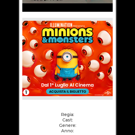
Regia:
Cast:
Genere:
Anno: