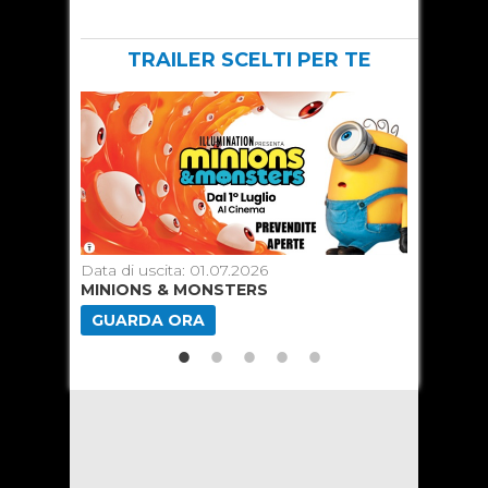
TRAILER SCELTI PER TE
Data di uscita: 01.07.2026
Data di u
MINIONS & MONSTERS
SUPERGI
GUARDA ORA
GUARD