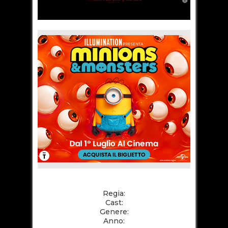
Regia:
Cast:
Genere:
Anno: