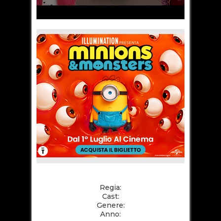
Regia:
Cast:
Genere:
Anno: