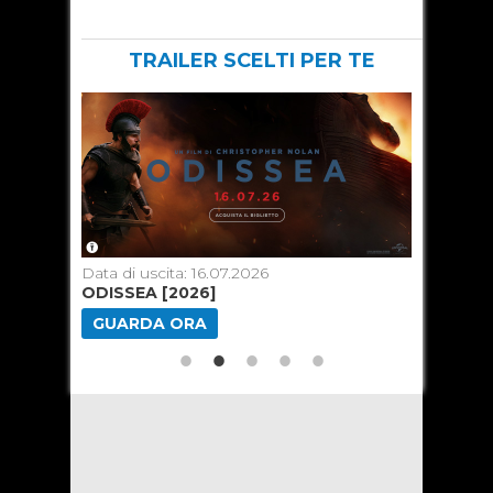
TRAILER SCELTI PER TE
Data di uscita: 16.07.2026
Data di u
ODISSEA [2026]
MINION
GUARDA ORA
GUARD