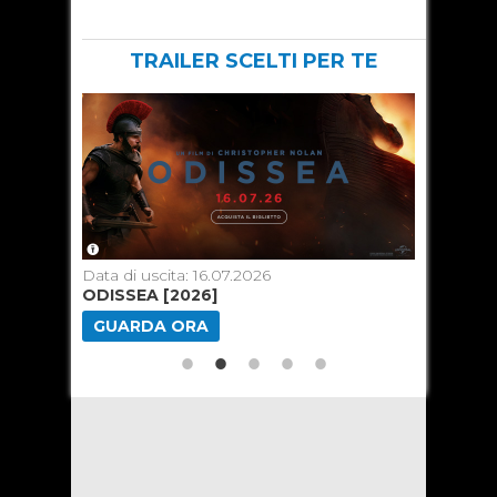
TRAILER SCELTI PER TE
Data di uscita: 16.07.2026
Data di u
ODISSEA [2026]
SPIDER
GUARDA ORA
GUARD