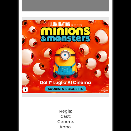
Regia:
Cast:
Genere:
Anno: