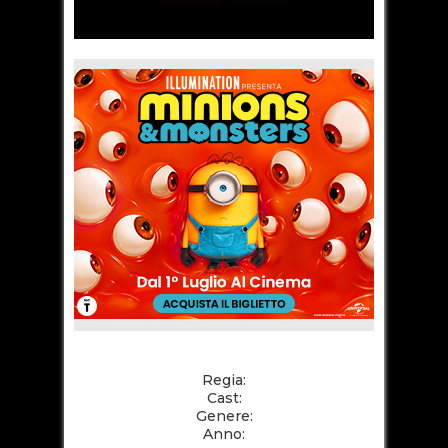
Regia:
Cast:
Genere:
Anno: