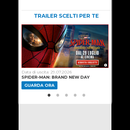
TRAILER SCELTI PER TE
Data di uscita: 29.07.2026
Data di u
SPIDER-MAN: BRAND NEW DAY
TOY ST
GUARDA ORA
GUARD