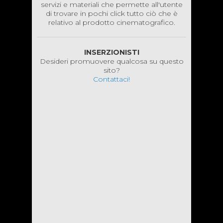
COS'È YOUTRAILER®?
YouTrailer® è un aggregatore di contenuti,
servizi e materiali che permette all'utente
di trovare in pochi click tutto ciò che è
relativo al prodotto cinematografico.
INSERZIONISTI
Desideri promuovere qualcosa su questo
sito?
Contattaci!