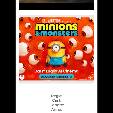
Regia:
Cast:
Genere:
Anno: