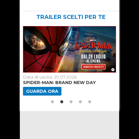
TRAILER SCELTI PER TE
Data di uscita: 29.07.2026
Data di u
SPIDER-MAN: BRAND NEW DAY
TOY ST
GUARDA ORA
GUARD