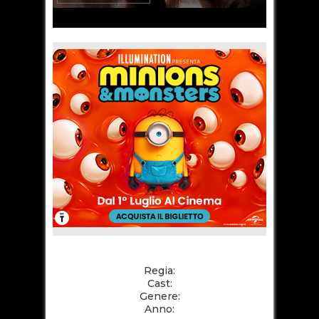
Regia:
Cast:
Genere:
Anno: