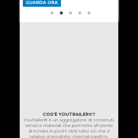
GUARDA ORA
GUARD
COS'È YOUTRAILER®?
YouTrailer® è un aggregatore di contenuti,
servizi e materiali che permette all'utente
di trovare in pochi click tutto ciò che è
relativo al prodotto cinematografico.