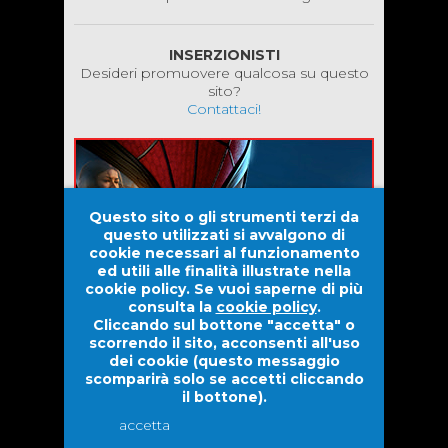
INSERZIONISTI
Desideri promuovere qualcosa su questo
sito?
Contattaci!
Questo sito o gli strumenti terzi da
questo utilizzati si avvalgono di
cookie necessari al funzionamento
ed utili alle finalità illustrate nella
cookie policy. Se vuoi saperne di più
consulta la
cookie policy
.
Cliccando sul bottone "accetta" o
scorrendo il sito, acconsenti all'uso
dei cookie (questo messaggio
scomparirà solo se accetti cliccando
il bottone).
Evolove S.r.l. |
Dwarf Venture S.r.l.
2026 © Tutti i diritti
accetta
riservati.