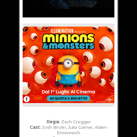
Regia:
Zach Cregger
Cast:
Josh Brolin, Julia Garner, Alden
Ehrenreich