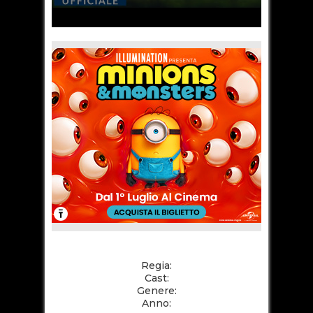
Regia:
Cast:
Genere:
Anno: