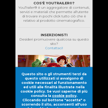
COS'È YOUTRAILER®?
YouTrailer® è un aggregatore di contenuti,
servizi e materiali che permette all'utente
di trovare in pochi click tutto ciò che è
relativo al prodotto cinematografico.
INSERZIONISTI
Desideri promuovere qualcosa su questo
sito?
Contattaci!
Questo sito o gli strumenti terzi da
questo utilizzati si avvalgono di
cookie necessari al funzionamento
ed utili alle finalità illustrate nella
cookie policy. Se vuoi saperne di più
consulta la
cookie policy
.
Cliccando sul bottone "accetta" o
scorrendo il sito, acconsenti all'uso