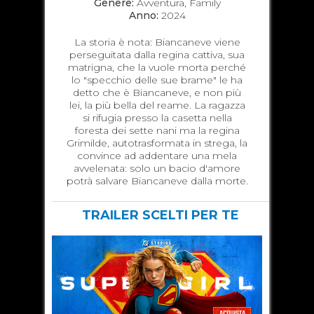
Genere:
Avventura, Family
Anno:
2024
La storia è nota: Biancaneve viene
perseguitata dalla regina cattiva, sua
matrigna, che la vuole morta perché
lo "specchio delle sue brame" le ha
detto che è Biancaneve, e non più
lei, la più bella del reame. La ragazza
si rifugia presso la casetta nella
foresta dei sette nani ma la regina
Grimilde, autotrasformata in strega, la
convince ad addentare una mela
avvelenata: solo un bacio d'amore
potrà salvare Biancaneve dalla morte.
TRAILER SCELTI PER TE