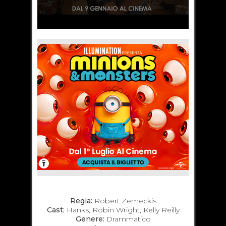
Regia:
Robert Zemeckis
Cast:
Hanks, Robin Wright, Kelly Reilly
Genere:
Drammatico