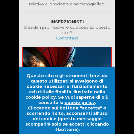
relativo al prodotto cinematografico.
INSERZIONISTI
Desideri promuovere qualcosa su questo
sito?
Contattaci!
Questo sito o gli strumenti terzi da
questo utilizzati si avvalgono di
cookie necessari al funzionamento
ed utili alle finalità illustrate nella
cookie policy. Se vuoi saperne di più
consulta la
cookie policy
.
Cliccando sul bottone "accetta" o
scorrendo il sito, acconsenti all'uso
dei cookie (questo messaggio
scomparirà solo se accetti cliccando
il bottone).
Evolove S.r.l. |
Dwarf Venture S.r.l.
2026 © Tutti i diritti