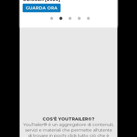
GUARDA ORA
GUARD
COS'È YOUTRAILER®?
YouTrailer® è un aggregatore di contenuti,
servizi e materiali che permette all'utente
di trovare in pochi click tutto ciò che è