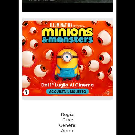
Regia:
Cast:
Genere:
Anno: