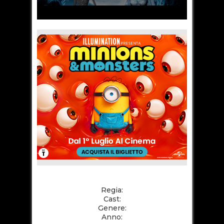
Regia:
Cast:
Genere:
Anno: