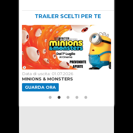
TRAILER SCELTI PER TE
Data di uscita: 01.07.2026
Data di u
MINIONS & MONSTERS
SPIDER
GUARDA ORA
GUARD