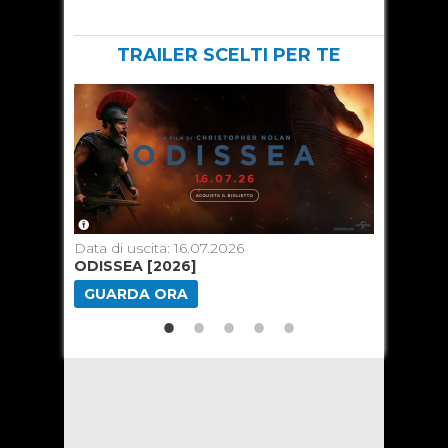
TRAILER SCELTI PER TE
Data di uscita: 16.07.2026
Data di u
ODISSEA [2026]
MINION
GUARDA ORA
GUARD