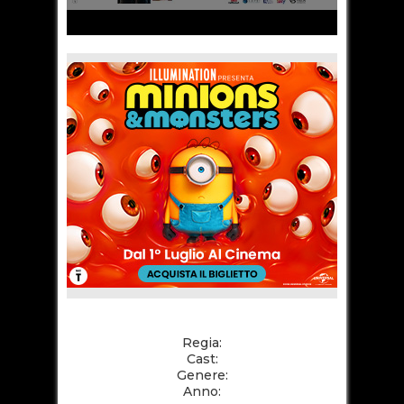
Regia:
Cast:
Genere:
Anno: