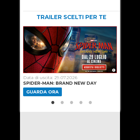
TRAILER SCELTI PER TE
Data di uscita: 29.07.2026
Data di u
SPIDER-MAN: BRAND NEW DAY
TOY ST
GUARDA ORA
GUARD