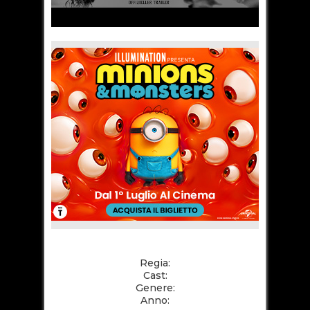
Regia:
Cast:
Genere:
Anno: