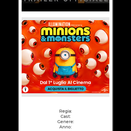
Regia:
Cast:
Genere:
Anno: